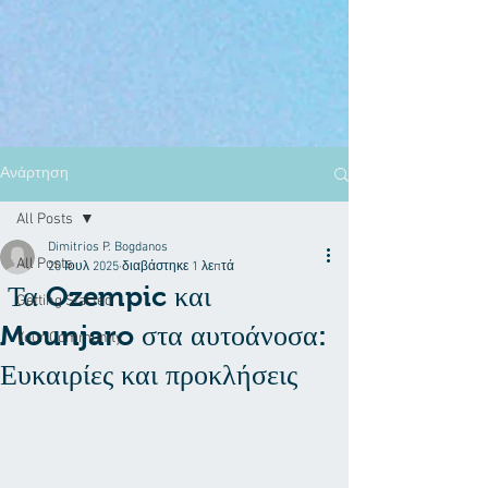
Ανάρτηση
All Posts
Dimitrios P. Bogdanos
All Posts
20 Ιουλ 2025
διαβάστηκε 1 λεπτά
Τα Ozempic και
Getting Started
Mounjaro στα αυτοάνοσα:
Your Community
Ευκαιρίες και προκλήσεις