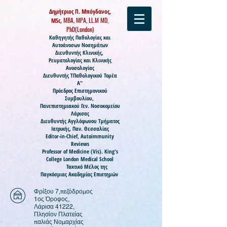
Δημήτριος Π. Μπόγδανος,
MBA, MPA, LL.M MD,
MSc,
PhD(London)
Καθηγητής
Παθολογίας και
Αυτοάνοσων Νοσημάτων
Διευθυντής Κλινικής,
Ρευματολογίας και Κλινικής
Ανοσολογίας
Διευθυντής ΤΠαθολογικού Τομέα
Α"
Πρόεδρος Επιστημονικού
Συμβουλίου,
Πανεπιστημιακού Γεν. Νοσοκομείου
Λάρισας
Διευθυντής Αγγλόφωνου Τμήματος
Ιατρικής, Παν. Θεσσαλίας
Editor-in-Chief, Autoimmunity
Reviews
Professor of Medicine (
Vis).
King's
College London Medical School
Τακτικό Μέλος της
Παγκόσμιας Ακαδημίας Επιστημών
Φρίξου 7,πεζόδρομος
1ος Όροφος,
Λάρισα 41222,
Πλησίον Πλατείας
παλιάς Νομαρχίας