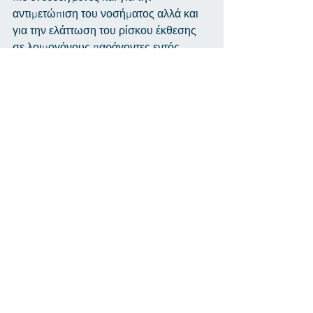
αντιμετώπιση του νοσήματος αλλά και 
για την ελάττωση του ρίσκου έκθεσης 
σε λοιμογόνους παράγοντες εντός 
νοσοκομείου.
12. Ακολουθείστε τις οδηγίες του ΕΟΔΥ 
και τις καλές πρακτικές υγιεινής εντός 
και εκτός νοσοκομείου, με θρησκευτική 
ευλάβεια. Είναι το μεγάλο μας όπλο για 
τον περιορισμό των άσκοπων 
λοιμώξεων, ειδικά σε 
ανοσοκατεσταλεμένους ασθενείς και 
ευπαθείς ομάδες.
Εμφάνιση όλων
Πρόσφατες αναρτήσεις