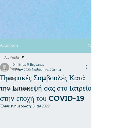
Ανάρτηση
All Posts
Dimitrios P. Bogdanos
All Posts
20 Αυγ 2020
διαβάστηκε 2 λεπτά
Πρακτικές Συμβουλές Κατά
Getting Started
την Επισκεψή σας στο Ιατρείο
Your Community
στην εποχή του COVID-19
Έγινε ενημέρωση:
8 Ιαν 2022