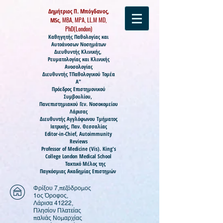
Δημήτριος Π. Μπόγδανος,
MBA, MPA, LL.M MD,
MSc,
PhD(London)
Καθηγητής
Παθολογίας και
Αυτοάνοσων Νοσημάτων
Διευθυντής Κλινικής,
Ρευματολογίας και Κλινικής
Ανοσολογίας
Διευθυντής ΤΠαθολογικού Τομέα
Α"
Πρόεδρος Επιστημονικού
Συμβουλίου,
Πανεπιστημιακού Γεν. Νοσοκομείου
Λάρισας
Διευθυντής Αγγλόφωνου Τμήματος
Ιατρικής, Παν. Θεσσαλίας
Editor-in-Chief, Autoimmunity
Reviews
Professor of Medicine (
Vis).
King's
College London Medical School
Τακτικό Μέλος της
Παγκόσμιας Ακαδημίας Επιστημών
Φρίξου 7,πεζόδρομος
1ος Όροφος,
Λάρισα 41222,
Πλησίον Πλατείας
παλιάς Νομαρχίας