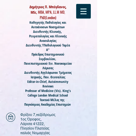
Δημήτριος Π. Μπόγδανος,
MBA, MPA, LL.M MD,
MSc,
PhD(London)
Καθηγητής
Παθολογίας και
Αυτοάνοσων Νοσημάτων
Διευθυντής Κλινικής,
Ρευματολογίας και Κλινικής
Ανοσολογίας
Διευθυντής ΤΠαθολογικού Τομέα
Α"
Πρόεδρος Επιστημονικού
Συμβουλίου,
Πανεπιστημιακού Γεν. Νοσοκομείου
Λάρισας
Διευθυντής Αγγλόφωνου Τμήματος
Ιατρικής, Παν. Θεσσαλίας
Editor-in-Chief, Autoimmunity
Reviews
Professor of Medicine (
Vis).
King's
College London Medical School
Τακτικό Μέλος της
Παγκόσμιας Ακαδημίας Επιστημών
Φρίξου 7,πεζόδρομος
1ος Όροφος,
Λάρισα 41222,
Πλησίον Πλατείας
παλιάς Νομαρχίας