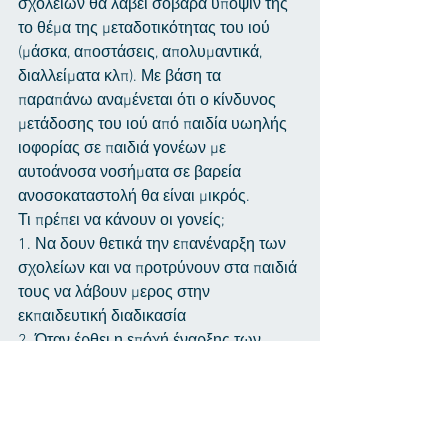
σχολείων θα λάβει σοβαρά υπόψιν της 
το θέμα της μεταδοτικότητας του ιού 
(μάσκα, αποστάσεις, απολυμαντικά, 
διαλλείματα κλπ). Με βάση τα 
παραπάνω αναμένεται ότι ο κίνδυνος 
μετάδοσης του ιού από παιδία υωηλής 
ιοφορίας σε παιδιά γονέων με 
αυτοάνοσα νοσήματα σε βαρεία 
ανοσοκαταστολή θα είναι μικρός.
Τι πρέπει να κάνουν οι γονείς;
1. Να δουν θετικά την επανέναρξη των 
σχολείων και να προτρύνουν στα παιδιά 
τους να λάβουν μερος στην 
εκπαιδευτική διαδικασία
2. Όταν έρθει η επόχή έναρξης των 
σχολείων να διαφυλάξουν την αρχή της 
ελάχιστης έκθεσης σε πιθανό φορέα (αν 
προκειμένω στα παιδία τους). 
Δυστυχώς τα παιδιά, ακόμη και αν δεν 