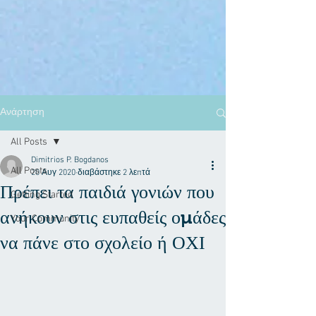
Ανάρτηση
All Posts
Dimitrios P. Bogdanos
All Posts
20 Αυγ 2020
διαβάστηκε 2 λεπτά
Πρέπει τα παιδιά γονιών που
Getting Started
ανήκουν στις ευπαθείς ομάδες
Your Community
να πάνε στο σχολείο ή ΟΧΙ