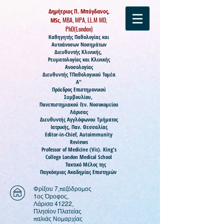
Δημήτριος Π. Μπόγδανος,
MBA, MPA, LL.M MD,
MSc,
PhD(London)
Καθηγητής
Παθολογίας και
Αυτοάνοσων Νοσημάτων
Διευθυντής Κλινικής,
Ρευματολογίας και Κλινικής
Ανοσολογίας
Διευθυντής ΤΠαθολογικού Τομέα
Α"
Πρόεδρος Επιστημονικού
Συμβουλίου,
Πανεπιστημιακού Γεν. Νοσοκομείου
Λάρισας
Διευθυντής Αγγλόφωνου Τμήματος
Ιατρικής, Παν. Θεσσαλίας
Editor-in-Chief, Autoimmunity
Reviews
Professor of Medicine (
Vis).
King's
College London Medical School
Τακτικό Μέλος της
Παγκόσμιας Ακαδημίας Επιστημών
Φρίξου 7,πεζόδρομος
1ος Όροφος,
Λάρισα 41222,
Πλησίον Πλατείας
παλιάς Νομαρχίας