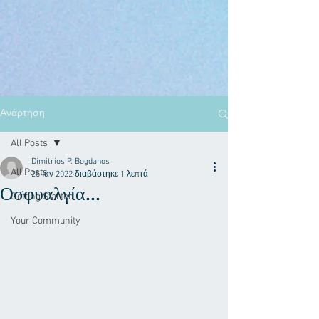
Ανάρτηση
All Posts
Dimitrios P. Bogdanos
All Posts
25 Ιαν 2022
διαβάστηκε 1 λεπτά
Οσφυαλγία...
Getting Started
Your Community