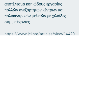
αποτέλεσμα κοπιώδους εργασίας 
πολλών ανεξάρτητων κέντρων και 
πολυκεντρικών μελετών με χιλιάδες 
συμμετέχοντες. 
https://www.jci.org/articles/view/14420
1?fbclid=IwAR03zunqlh3-
lXqBfIJpclCAGf3t84dqg9yHxLLeVqJTDLt
N15tjUeuhO50
Εμφάνιση όλων
Πρόσφατες αναρτήσεις