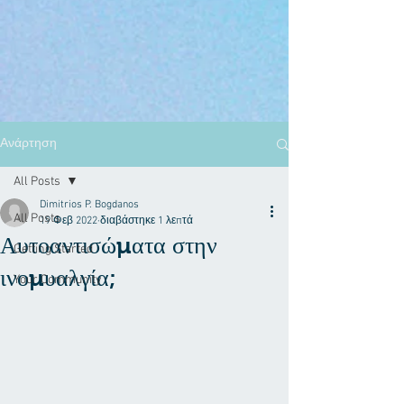
Ανάρτηση
All Posts
Dimitrios P. Bogdanos
All Posts
19 Φεβ 2022
διαβάστηκε 1 λεπτά
Αυτοαντισώματα στην
Getting Started
ινομυαλγία;
Your Community