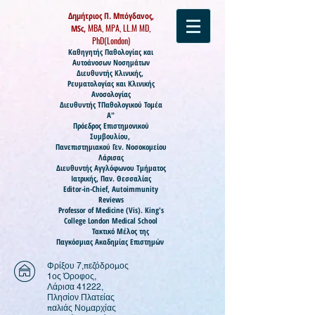
Δημήτριος Π. Μπόγδανος,
MBA, MPA, LL.M MD,
MSc,
PhD(London)
Καθηγητής
Παθολογίας και
Αυτοάνοσων Νοσημάτων
Διευθυντής Κλινικής,
Ρευματολογίας και Κλινικής
Ανοσολογίας
Διευθυντής ΤΠαθολογικού Τομέα
Α"
Πρόεδρος Επιστημονικού
Συμβουλίου,
Πανεπιστημιακού Γεν. Νοσοκομείου
Λάρισας
Διευθυντής Αγγλόφωνου Τμήματος
Ιατρικής, Παν. Θεσσαλίας
Editor-in-Chief, Autoimmunity
Reviews
Professor of Medicine (
Vis).
King's
College London Medical School
Τακτικό Μέλος της
Παγκόσμιας Ακαδημίας Επιστημών
Φρίξου 7,πεζόδρομος
1ος Όροφος,
Λάρισα 41222,
Πλησίον Πλατείας
παλιάς Νομαρχίας